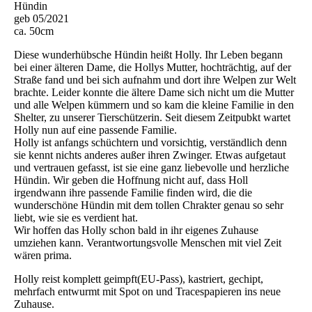
Hündin
geb 05/2021
ca. 50cm
Diese wunderhübsche Hündin heißt Holly. Ihr Leben begann
bei einer älteren Dame, die Hollys Mutter, hochträchtig, auf der
Straße fand und bei sich aufnahm und dort ihre Welpen zur Welt
brachte. Leider konnte die ältere Dame sich nicht um die Mutter
und alle Welpen kümmern und so kam die kleine Familie in den
Shelter, zu unserer Tierschützerin. Seit diesem Zeitpubkt wartet
Holly nun auf eine passende Familie.
Holly ist anfangs schüchtern und vorsichtig, verständlich denn
sie kennt nichts anderes außer ihren Zwinger. Etwas aufgetaut
und vertrauen gefasst, ist sie eine ganz liebevolle und herzliche
Hündin. Wir geben die Hoffnung nicht auf, dass Holl
irgendwann ihre passende Familie finden wird, die die
wunderschöne Hündin mit dem tollen Chrakter genau so sehr
liebt, wie sie es verdient hat.
Wir hoffen das Holly schon bald in ihr eigenes Zuhause
umziehen kann. Verantwortungsvolle Menschen mit viel Zeit
wären prima.
Holly reist komplett geimpft(EU-Pass), kastriert, gechipt,
mehrfach entwurmt mit Spot on und Tracespapieren ins neue
Zuhause.