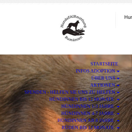
Hun
STARTSEITE
INFOS ADOPTION
ÜBER UNS
AKTIONEN
SPENDEN - HELFEN SIE UNS ZU HELFEN
HÜNDINNEN BIS 12 MONATE
HÜNDINNEN 1-3 JAHRE
HÜNDINNEN 4-7 JAHRE
HÜNDINNEN AB 8 JAHRE
RÜDEN BIS 12 MONATE