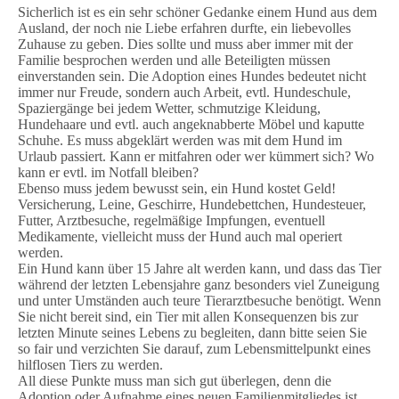
Sicherlich ist es ein sehr schöner Gedanke einem Hund aus dem
Ausland, der noch nie Liebe erfahren durfte, ein liebevolles
Zuhause zu geben. Dies sollte und muss aber immer mit der
Familie besprochen werden und alle Beteiligten müssen
einverstanden sein. Die Adoption eines Hundes bedeutet nicht
immer nur Freude, sondern auch Arbeit, evtl. Hundeschule,
Spaziergänge bei jedem Wetter, schmutzige Kleidung,
Hundehaare und evtl. auch angeknabberte Möbel und kaputte
Schuhe. Es muss abgeklärt werden was mit dem Hund im
Urlaub passiert. Kann er mitfahren oder wer kümmert sich? Wo
kann er evtl. im Notfall bleiben?
Ebenso muss jedem bewusst sein, ein Hund kostet Geld!
Versicherung, Leine, Geschirre, Hundebettchen, Hundesteuer,
Futter, Arztbesuche, regelmäßige Impfungen, eventuell
Medikamente, vielleicht muss der Hund auch mal operiert
werden.
Ein Hund kann über 15 Jahre alt werden kann, und dass das Tier
während der letzten Lebensjahre ganz besonders viel Zuneigung
und unter Umständen auch teure Tierarztbesuche benötigt. Wenn
Sie nicht bereit sind, ein Tier mit allen Konsequenzen bis zur
letzten Minute seines Lebens zu begleiten, dann bitte seien Sie
so fair und verzichten Sie darauf, zum Lebensmittelpunkt eines
hilflosen Tiers zu werden.
All diese Punkte muss man sich gut überlegen, denn die
Adoption oder Aufnahme eines neuen Familienmitgliedes ist