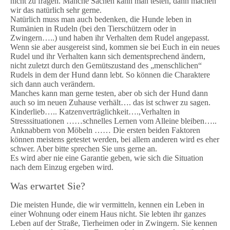
nicht zu fragen. Manche Sachen kann man testen, dann machen
wir das natürlich sehr gerne.
Natürlich muss man auch bedenken, die Hunde leben in
Rumänien in Rudeln (bei den Tierschützern oder in
Zwingern…..) und haben ihr Verhalten dem Rudel angepasst.
Wenn sie aber ausgereist sind, kommen sie bei Euch in ein neues
Rudel und ihr Verhalten kann sich dementsprechend ändern,
nicht zuletzt durch den Gemütszustand des „menschlichen“
Rudels in dem der Hund dann lebt. So können die Charaktere
sich dann auch verändern.
Manches kann man gerne testen, aber ob sich der Hund dann
auch so im neuen Zuhause verhält…. das ist schwer zu sagen.
Kinderlieb….. Katzenverträglichkeit….,Verhalten in
Stresssituationen ……schnelles Lernen vom Alleine bleiben…..
Anknabbern von Möbeln …… Die ersten beiden Faktoren
können meistens getestet werden, bei allem anderen wird es eher
schwer. Aber bitte sprechen Sie uns gerne an.
Es wird aber nie eine Garantie geben, wie sich die Situation
nach dem Einzug ergeben wird.
Was erwartet Sie?
Die meisten Hunde, die wir vermitteln, kennen ein Leben in
einer Wohnung oder einem Haus nicht. Sie lebten ihr ganzes
Leben auf der Straße, Tierheimen oder in Zwingern. Sie kennen