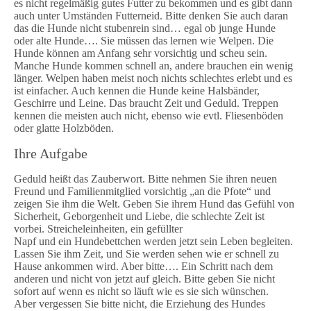
es nicht regelmäßig gutes Futter zu bekommen und es gibt dann
auch unter Umständen Futterneid. Bitte denken Sie auch daran
das die Hunde nicht stubenrein sind… egal ob junge Hunde
oder alte Hunde…. Sie müssen das lernen wie Welpen. Die
Hunde können am Anfang sehr vorsichtig und scheu sein.
Manche Hunde kommen schnell an, andere brauchen ein wenig
länger. Welpen haben meist noch nichts schlechtes erlebt und es
ist einfacher. Auch kennen die Hunde keine Halsbänder,
Geschirre und Leine. Das braucht Zeit und Geduld. Treppen
kennen die meisten auch nicht, ebenso wie evtl. Fliesenböden
oder glatte Holzböden.
Ihre Aufgabe
Geduld heißt das Zauberwort. Bitte nehmen Sie ihren neuen
Freund und Familienmitglied vorsichtig „an die Pfote“ und
zeigen Sie ihm die Welt. Geben Sie ihrem Hund das Gefühl von
Sicherheit, Geborgenheit und Liebe, die schlechte Zeit ist
vorbei. Streicheleinheiten, ein gefüllter
Napf und ein Hundebettchen werden jetzt sein Leben begleiten.
Lassen Sie ihm Zeit, und Sie werden sehen wie er schnell zu
Hause ankommen wird. Aber bitte…. Ein Schritt nach dem
anderen und nicht von jetzt auf gleich. Bitte geben Sie nicht
sofort auf wenn es nicht so läuft wie es sie sich wünschen.
Aber vergessen Sie bitte nicht, die Erziehung des Hundes