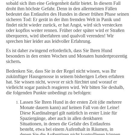
sobald sich ihm eine Gelegenheit dafür bietet. In diesem Fall
droht ihm höchste Gefahr. Denn in den allermeisten Fällen
bedeutet das Entlaufen des Hundes in dieser frühen Phase seinen
sicheren Tod: Er gerät in der ihm fremden Welt in Panik und
findet nicht wieder zurück, er hat Angst, wird sich verstecken
oder kopflos weiter rennen. Früher oder später wird er Straßen
überqueren, wird überfahren und qualvoll verenden! Wir
sprechen hier leider aus leidvoller Erfahrung.
Es ist daher zwingend erforderlich, dass Sie Ihren Hund
besonders in den ersten Wochen und Monaten hundertprozentig
sichern
.
Bedenken Sie, dass Sie in der Regel nicht wissen, was Ihr
zukünftiger Hausgenosse in seinem bisherigen Leben erfahren
hat. Sie wissen nicht, wovor er sich fürchtet und worauf er
vielleicht sogar panisch reagieren wird. Wir bitten Sie deshalb,
die folgenden Punkte unbedingt zu befolgen:
Lassen Sie Ihren Hund in der ersten Zeit (die mehrere
Monate dauern kann) auf keinen Fall von der Leine!
Diese Kardinalregel gilt natürlich in erster Linie für
Spaziergänge, aber auch in allen denkbaren
Situationen, in denen die Gefahr des Entlaufens
besteht, etwa bei einem Aufenthalt in Räumen, in
denen Sie die Außentüren nicht kontrollieren können