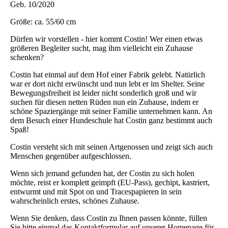
Geb. 10/2020
Größe: ca. 55/60 cm
Dürfen wir vorstellen - hier kommt Costin! Wer einen etwas
größeren Begleiter sucht, mag ihm vielleicht ein Zuhause
schenken?
Costin hat einmal auf dem Hof einer Fabrik gelebt. Natürlich
war er dort nicht erwünscht und nun lebt er im Shelter. Seine
Bewegungsfreiheit ist leider nicht sonderlich groß und wir
suchen für diesen netten Rüden nun ein Zuhause, indem er
schöne Spaziergänge mit seiner Familie unternehmen kann. An
dem Besuch einer Hundeschule hat Costin ganz bestimmt auch
Spaß!
Costin versteht sich mit seinen Artgenossen und zeigt sich auch
Menschen gegenüber aufgeschlossen.
Wenn sich jemand gefunden hat, der Costin zu sich holen
möchte, reist er komplett geimpft (EU-Pass), gechipt, kastriert,
entwurmt und mit Spot on und Tracespapieren in sein
wahrscheinlich erstes, schönes Zuhause.
Wenn Sie denken, dass Costin zu Ihnen passen könnte, füllen
Sie bitte einmal das Kontaktformular auf unserer Homepage für