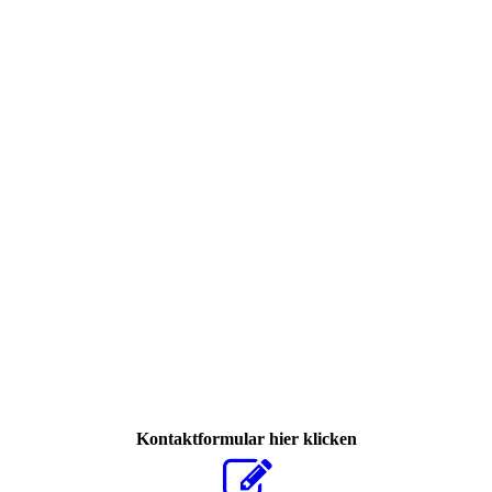
218156592_2999820450337534_7864408948358874522_n
Kontaktformular hier klicken