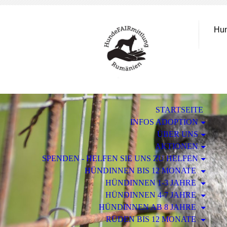
Hun
STARTSEITE
INFOS ADOPTION
ÜBER UNS
AKTIONEN
SPENDEN - HELFEN SIE UNS ZU HELFEN
HÜNDINNEN BIS 12 MONATE
HÜNDINNEN 1-3 JAHRE
HÜNDINNEN 4-7 JAHRE
HÜNDINNEN AB 8 JAHRE
RÜDEN BIS 12 MONATE