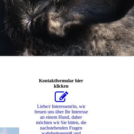
Kontaktformular hier
klicken
Liebe/r Interessent/in, wir
freuen uns über Ihr Interesse
an einem Hund, daher
möchten wir Sie bitten, die
nachstehenden Fragen
wahrheitsgemäß und