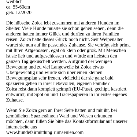
weiblich
ca. 55-60cm
geb. 12/2020
Die hübsche Zoica lebt zusammen mit anderen Hunden im
Shelter. Viele Hunde musste sie schon gehen sehen, denn die
anderen hatten immer Glück und durften zu ihren Familien
reisen. Zoica hatte dieses Glück noch nicht. Seit Welpenalter
wartet sie nun auf ihr passendes Zuhause. Sie verträgt sich prima
mit Ihren Artgenossen, egal ob klein oder groß. Mit Menschen
ist sie lieb und aufgeschlossen und würde am liebsten den
ganzen Tag gekuschelt werden. Aufgrund der wenigen
Bewegung und zu viel Langeweile ist Zoica etwas
Übergewichtig und würde sich über einen kleinen
Bewegungsplan sehr freuen, vielleicht dar sie ganz bald
spazieren gehen in ihrer liebevollen, eigenen Familie?
Zoica reist dann komplett geimpft (EU-Pass), gechipt, kastriert,
entwurmt, mit Spot on und Tracespapieren in ihr erstes eigenes
Zuhause.
Wenn Sie Zoica gern an Ihrer Seite hätten und mit ihr, bei
gemütlichen Spaziegängen Wald und Wiesen erkunden
möchten, dann füllen Sie bitte das Kontaktformular auf unserer
Internetseite aus
www.hundefairmittlung-rumaenien.com